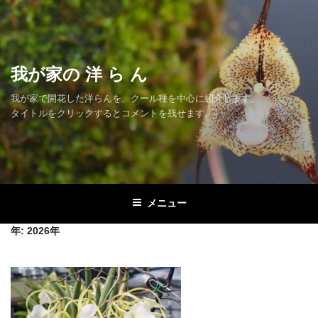
コ
ン
テ
ン
我が家の 洋 ら ん
ツ
へ
我が家で開花した洋らんを、クール種を中心に紹介します。
ス
タイトルをクリックするとコメントを残せます。
キ
ッ
プ
メニュー
年:
2026年