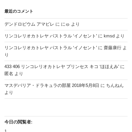
最近のコメント
デンドロビウム アマビレ
に
にゅ
より
リンコレリオカトレヤ パストラル ‘イノセント’
に
kmsd
より
リンコレリオカトレヤ パストラル ‘イノセント’
に
齋藤康行
よ
り
433 406 リンコレリオカトレヤ プリンセス キコ ‘ほほえみ’
に
匿名
より
マスデバリア・ドラキュラの部屋 2018年5月8日
に
ちんねん
より
今日の閲覧者:
1