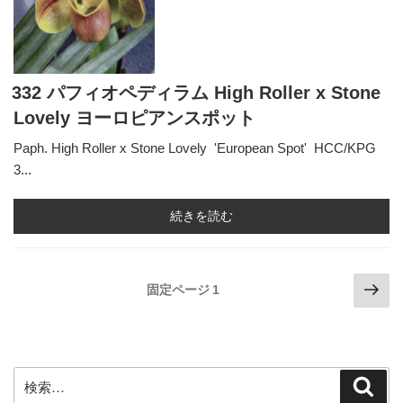
332 パフィオペディラム High Roller x Stone
Lovely ヨーロピアンスポット
Paph. High Roller x Stone Lovely 'European Spot' HCC/KPG
3...
続きを読む
投
次
固定ページ
1
の
稿
ペ
の
ー
ペ
ジ
検
検
ー
索
索: