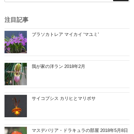
ジ
送
り
注目記事
ブラソカトレア マイカイ ‘マユミ’
我が家の洋ラン 2018年2月
サイコプシス カリヒとマリポサ
マスデバリア・ドラキュラの部屋 2018年5月8日