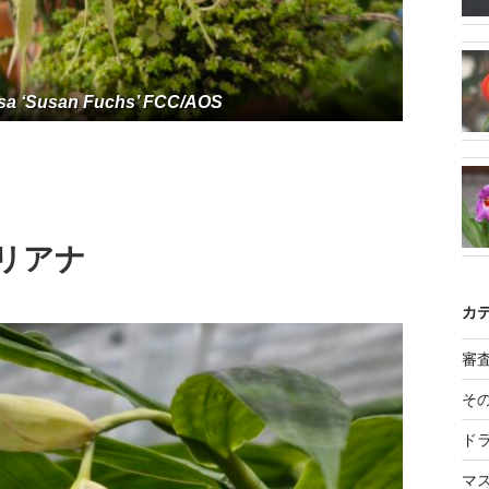
sa ‘Susan Fuchs’ FCC/AOS
メリアナ
カ
審
そ
ド
マ