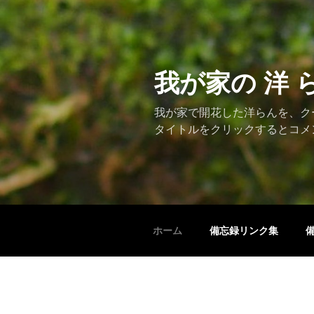
コ
ン
テ
ン
ツ
我が家の 洋 
へ
ス
我が家で開花した洋らんを、ク
キ
タイトルをクリックするとコメ
ッ
プ
ホーム
備忘録リンク集