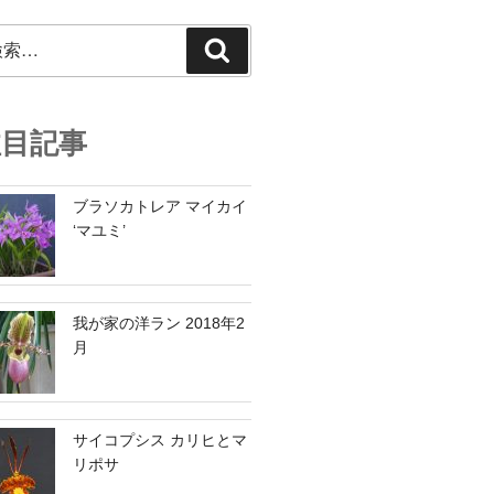
検
索
注目記事
ブラソカトレア マイカイ
‘マユミ’
我が家の洋ラン 2018年2
月
サイコプシス カリヒとマ
リポサ