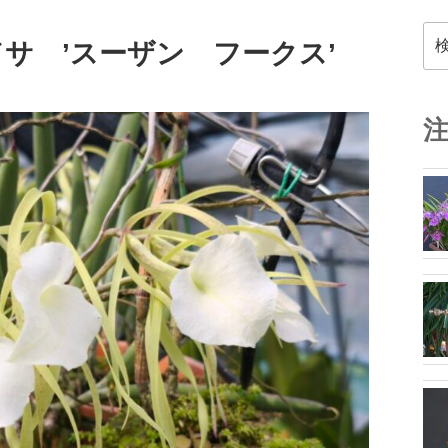
検
ドサ ’スーザン フークス’
索: