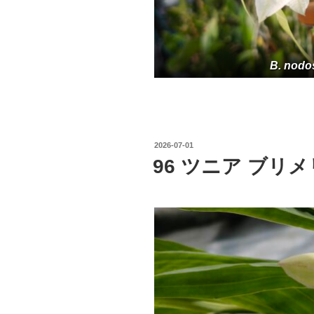
B. nodo
投
2026-07-01
稿
96 ツニア ブリ
日: