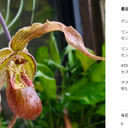
最
デ
リン
セン
リン
セン
43
セス
マス
年5
今
0