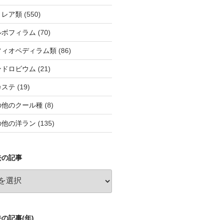
トレア類
(550)
ルボフィラム
(70)
フィオペディラム類
(86)
ンドロビウム
(21)
カステ
(19)
の他のクール種
(8)
の他の洋ラン
(135)
去の記事
の記事(年)