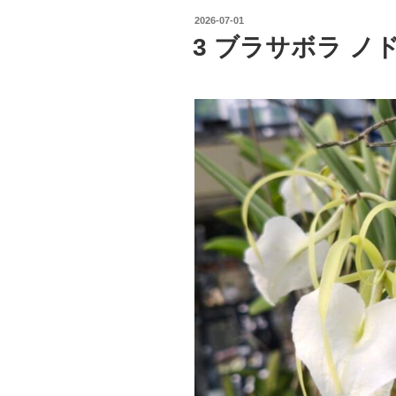
投
2026-07-01
稿
3 ブラサボラ ノ
日: