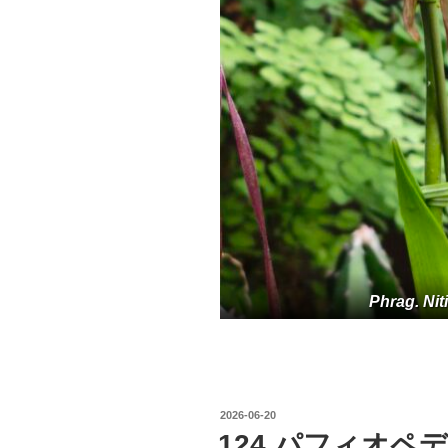
Phrag. Ni
投
2026-06-20
稿
124 パフィオ
日: