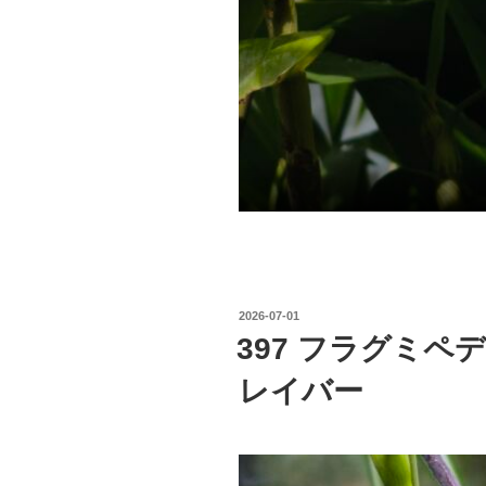
投
2026-07-01
稿
397 フラグミペ
日:
レイバー