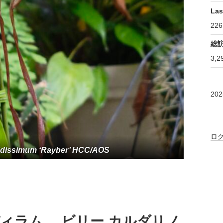
Las
226
総
3,2
20
ロ
tidissimum ‘Rayber’ HCC/AOS
ペディラム ビリー カルダリノ