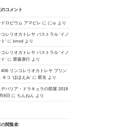
近のコメント
ンドロビウム アマビレ
に
にゅ
より
コレリオカトレヤ パストラル ‘イノ
ト’
に
kmsd
より
コレリオカトレヤ パストラル ‘イノ
ト’
に
齋藤康行
より
3 406 リンコレリオカトレヤ プリン
 キコ ‘ほほえみ’
に
匿名
より
デバリア・ドラキュラの部屋 2018
月8日
に
ちんねん
より
日の閲覧者: