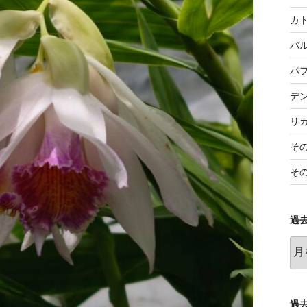
カ
バ
パ
デ
リ
そ
そ
過
過
去
の
記
事
過去