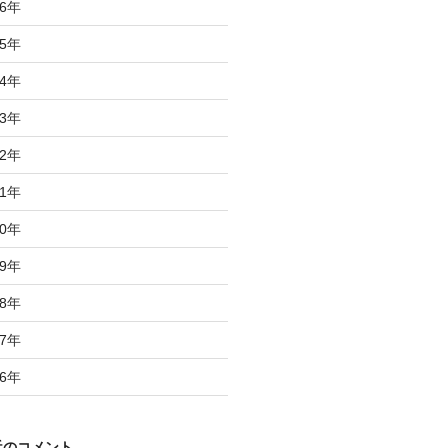
6
年
5
年
4
年
3
年
2
年
1
年
0
年
9
年
8
年
7
年
6
年
近のコメント