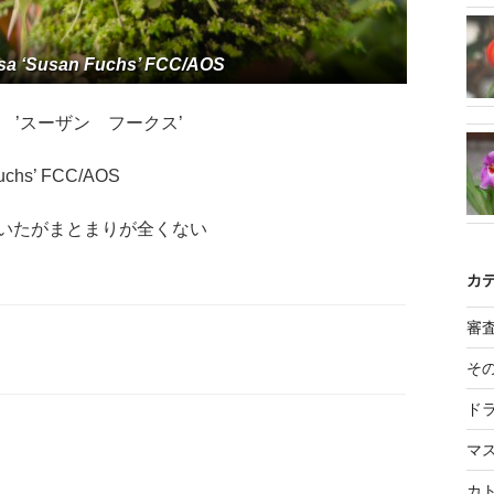
sa ‘Susan Fuchs’ FCC/AOS
ドサ ’スーザン フークス’
Fuchs’ FCC/AOS
いたがまとまりが全くない
カ
審
そ
ド
マ
カ