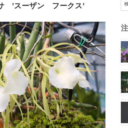
検
サ ’スーザン フークス’
索: