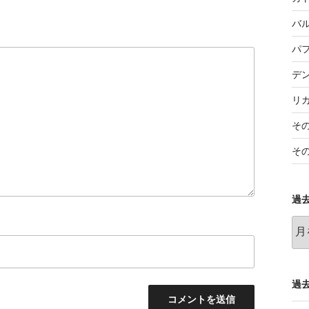
バ
パ
デ
リ
そ
そ
過
過
去
の
記
事
過去