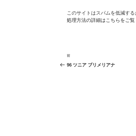
このサイトはスパムを低減するため
処理方法の詳細はこちらをご覧
投
前
前
稿
の
96 ツニア ブリメリアナ
投
ナ
稿
ビ
ゲ
ー
シ
ョ