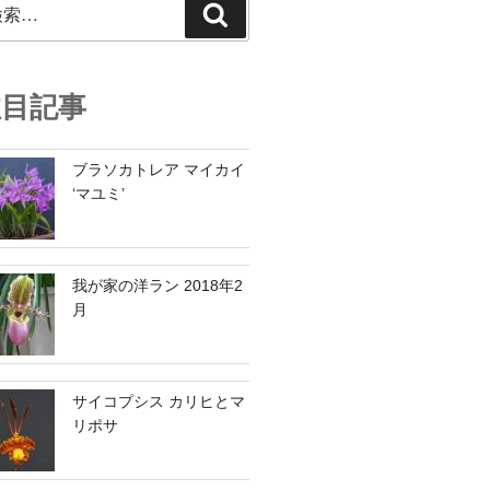
検
索
注目記事
ブラソカトレア マイカイ
‘マユミ’
我が家の洋ラン 2018年2
月
サイコプシス カリヒとマ
リポサ