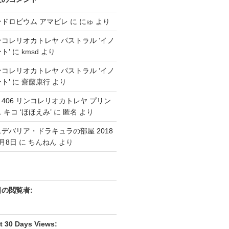
ンドロビウム アマビレ
に
にゅ
より
コレリオカトレヤ パストラル ‘イノ
ト’
に
kmsd
より
コレリオカトレヤ パストラル ‘イノ
ト’
に
齋藤康行
より
3 406 リンコレリオカトレヤ プリン
 キコ ‘ほほえみ’
に
匿名
より
デバリア・ドラキュラの部屋 2018
月8日
に
ちんねん
より
日の閲覧者:
t 30 Days Views: