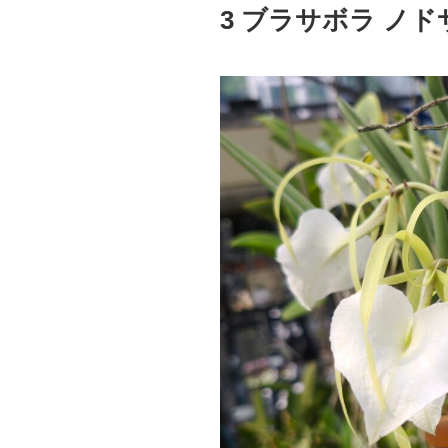
稿
3 ブラサボラ ノド
日: