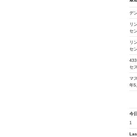
デ
リン
セン
リン
セン
43
セス
マス
年5
今
1
Las