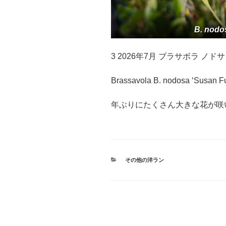
B. nodo
3 2026年7月 ブラサボラ ノ
Brassavola B. nodosa ‘Susan 
年ぶりにたくさん大きな花が咲
カ
その他の洋ラン
テ
ゴ
リ
ー