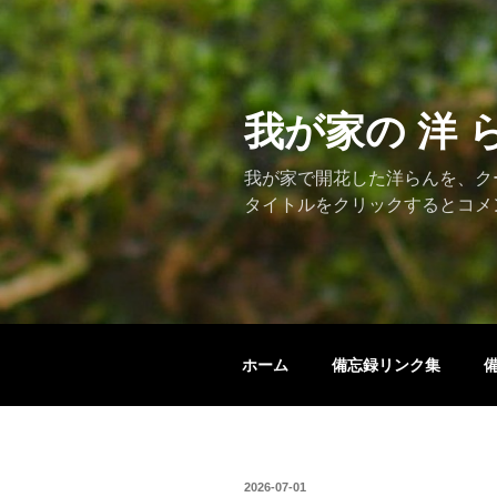
コ
ン
テ
ン
ツ
我が家の 洋 
へ
ス
我が家で開花した洋らんを、ク
キ
タイトルをクリックするとコメ
ッ
プ
ホーム
備忘録リンク集
投
2026-07-01