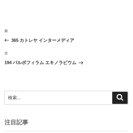
投
前
前
稿
の
365 カトレヤ インターメディア
ナ
投
ビ
稿
次
次
ゲ
の
194 バルボフィラム エキノラビウム
投
ー
稿
シ
ョ
ン
検
検
索
索:
注目記事