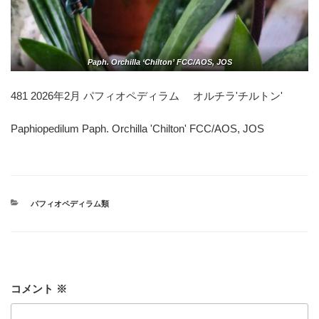
Paph. Orchilla ‘Chilton’ FCC/AOS, JOS
481 2026年2月 パフィオペディラム オルチラ'チルトン'
Paphiopedilum Paph. Orchilla 'Chilton' FCC/AOS, JOS
カ
パフィオペディラム類
テ
ゴ
リ
ー
コメント
※