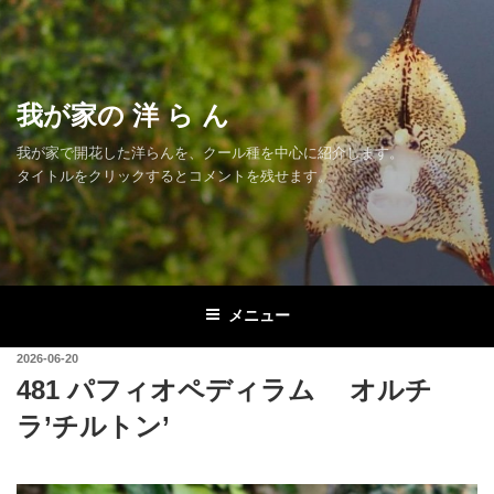
コ
ン
テ
ン
我が家の 洋 ら ん
ツ
へ
我が家で開花した洋らんを、クール種を中心に紹介します。
ス
タイトルをクリックするとコメントを残せます。
キ
ッ
プ
メニュー
投
2026-06-20
稿
481 パフィオペディラム オルチ
日:
ラ’チルトン’