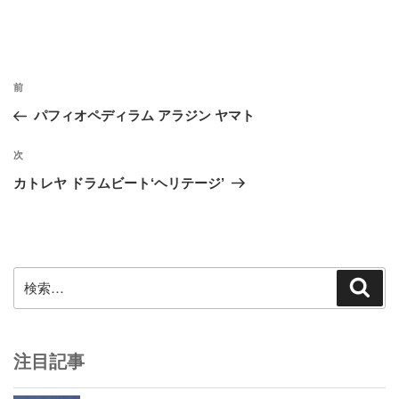
投
前
前
稿
の
パフィオペディラム アラジン ヤマト
ナ
投
ビ
稿
次
次
ゲ
の
カトレヤ ドラムビート‘ヘリテージ’
投
ー
稿
シ
ョ
ン
検
検
索
索:
注目記事