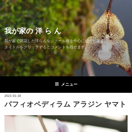
コ
ン
テ
ン
我が家の 洋 ら ん
ツ
へ
我が家で開花した洋らんを、クール種を中心に紹介します。
ス
タイトルをクリックするとコメントを残せます。
キ
ッ
プ
メニュー
投
2021-01-18
稿
パフィオペディラム アラジン ヤマト
日: