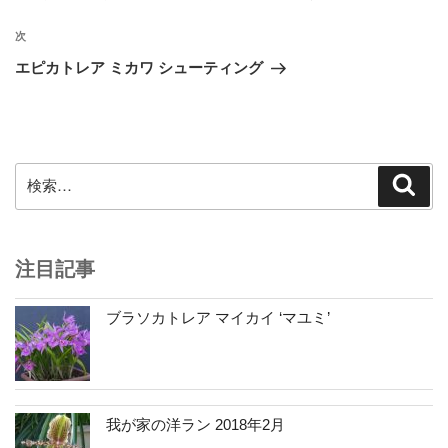
ナ
投
ビ
稿
次
次
ゲ
の
エピカトレア ミカワ シューティング
投
ー
稿
シ
ョ
ン
検
検
索
索:
注目記事
ブラソカトレア マイカイ ‘マユミ’
我が家の洋ラン 2018年2月