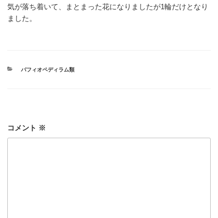
気が落ち着いて、まとまった花になりましたが1輪だけとなり
ました。
カ
パフィオペディラム類
テ
ゴ
リ
ー
コメント
※