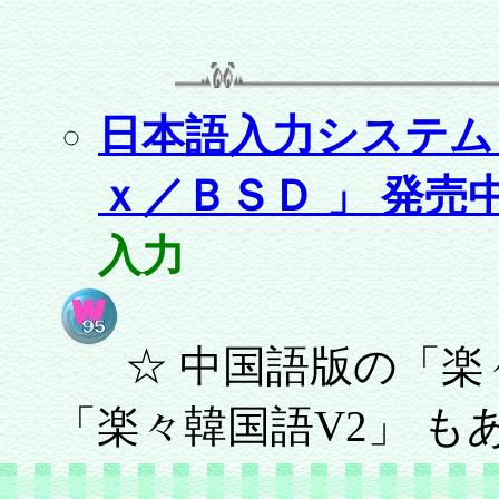
日本語入力システム 
ｘ／ＢＳＤ 」 発売
入力
☆ 中国語版の「楽
「楽々韓国語V2」 も