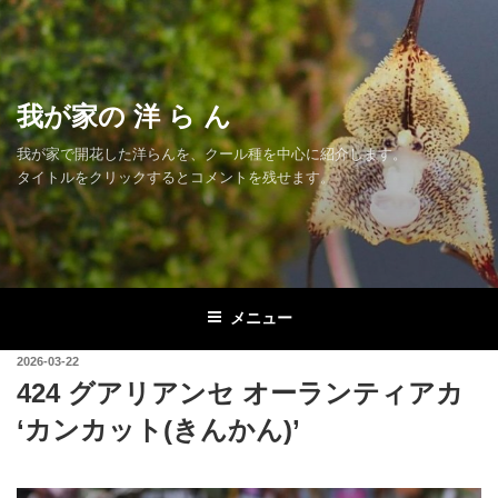
コ
ン
テ
ン
我が家の 洋 ら ん
ツ
へ
我が家で開花した洋らんを、クール種を中心に紹介します。
ス
タイトルをクリックするとコメントを残せます。
キ
ッ
プ
メニュー
投
2026-03-22
稿
424 グアリアンセ オーランティアカ
日:
‘カンカット(きんかん)’