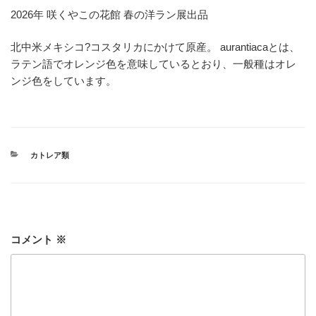
2026年 咲くやこの花館 春の洋ラン展出品
北中米メキシコ?コスタリカにかけて原産。 aurantiacaとは、
ラテン語でオレンジ色を意味しているとおり、一般種はオレ
ンジ色をしています。
カ
カトレア類
テ
ゴ
リ
ー
コメント
※