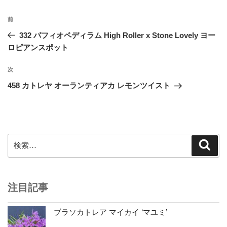
投
前
前
稿
の
332 パフィオペディラム High Roller x Stone Lovely ヨー
ナ
投
ロピアンスポット
ビ
稿
ゲ
次
次
の
ー
458 カトレヤ オーランティアカ レモンツイスト
投
シ
稿
ョ
ン
検
検
索
索:
注目記事
ブラソカトレア マイカイ ‘マユミ’