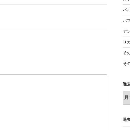
バ
パ
デ
リ
そ
そ
過
過
去
の
記
事
過去