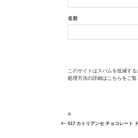
名前
このサイトはスパムを低減するため
処理方法の詳細はこちらをご覧
投
前
前
稿
の
517 カトリアンセ チョコレート 
投
ナ
稿