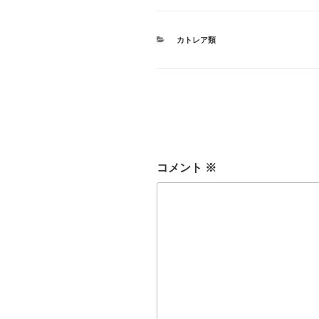
カ
カトレア類
テ
ゴ
リ
ー
コメント
※