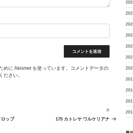
202
202
202
202
202
202
202
に Akismet を使っています。
コメントデータの
ください
。
201
201
201
次
次
201
の
ドロップ
175 カトレヤ ワルケリアナ
投
稿
最