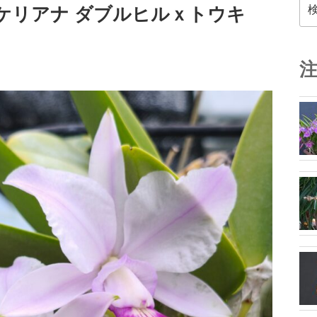
検
ワルケリアナ ダブルヒルｘトウキ
索: