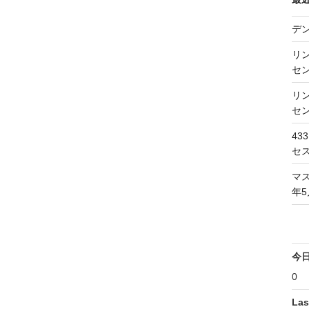
デ
リン
セン
リン
セン
43
セス
マス
年5
今
0
Las