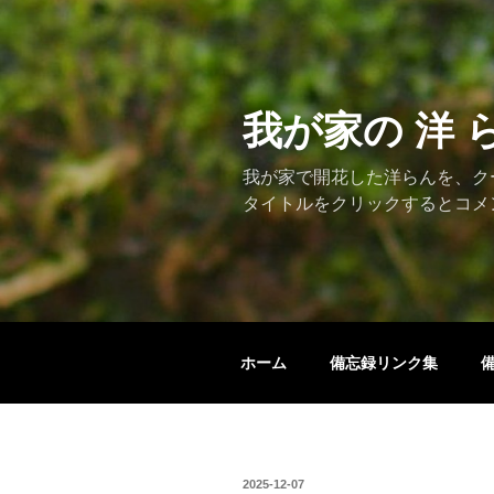
コ
ン
テ
ン
ツ
我が家の 洋 
へ
ス
我が家で開花した洋らんを、ク
キ
タイトルをクリックするとコメ
ッ
プ
ホーム
備忘録リンク集
投
2025-12-07