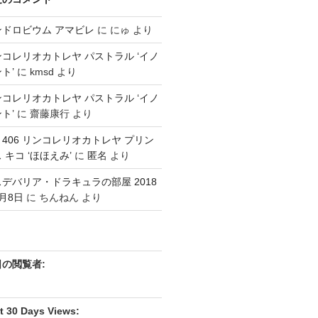
ンドロビウム アマビレ
に
にゅ
より
コレリオカトレヤ パストラル ‘イノ
ト’
に
kmsd
より
コレリオカトレヤ パストラル ‘イノ
ト’
に
齋藤康行
より
3 406 リンコレリオカトレヤ プリン
 キコ ‘ほほえみ’
に
匿名
より
デバリア・ドラキュラの部屋 2018
月8日
に
ちんねん
より
日の閲覧者:
t 30 Days Views: