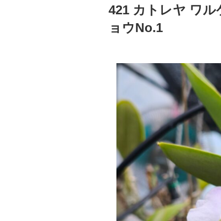
稿
421 カトレヤ 
日:
ョウNo.1