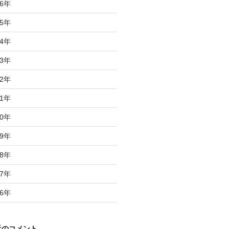
6
年
5
年
4
年
3
年
2
年
1
年
0
年
9
年
8
年
7
年
6
年
近のコメント