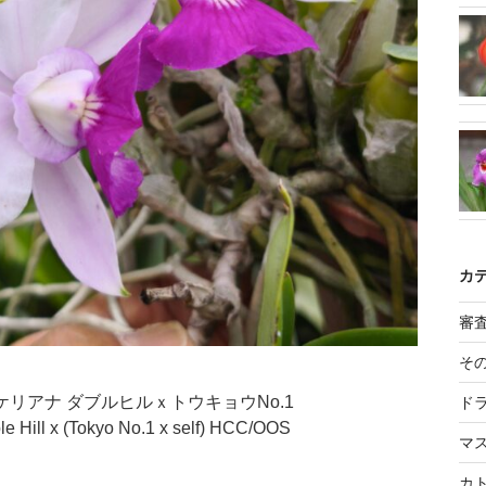
カ
審
そ
ワルケリアナ ダブルヒルｘトウキョウNo.1
ド
le Hill x (Tokyo No.1 x self) HCC/OOS
マ
カ