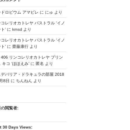
ンドロビウム アマビレ
に
にゅ
より
コレリオカトレヤ パストラル ‘イノ
ト’
に
kmsd
より
コレリオカトレヤ パストラル ‘イノ
ト’
に
齋藤康行
より
3 406 リンコレリオカトレヤ プリン
 キコ ‘ほほえみ’
に
匿名
より
デバリア・ドラキュラの部屋 2018
月8日
に
ちんねん
より
日の閲覧者:
t 30 Days Views: