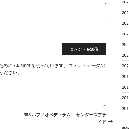
202
202
202
202
202
202
に Akismet を使っています。
コメントデータの
202
ください
。
201
201
201
次
次
201
の
363 パフィオペディラム サンダーズプラ
投
イド
稿
最