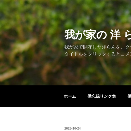
コ
ン
テ
ン
ツ
我が家の 洋 
へ
ス
我が家で開花した洋らんを、ク
キ
タイトルをクリックするとコメ
ッ
プ
ホーム
備忘録リンク集
投
2025-10-24