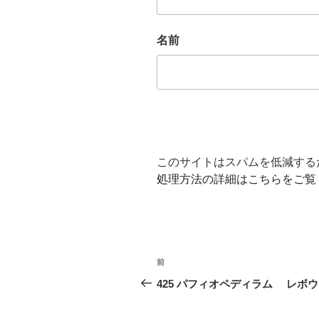
名前
このサイトはスパムを低減するため
処理方法の詳細はこちらをご覧
投
前
前
稿
の
425 パフィオペディラム レボウ
投
ナ
稿