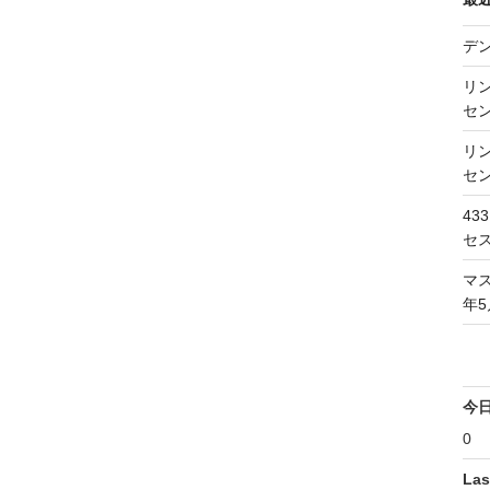
デ
リン
セン
リン
セン
43
セス
マス
年5
今
0
Las