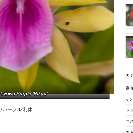
カ
審
lt. Biwa Purple ‘Rikyu’
そ
ビワパープル‘利休’
ド
’
マ
カ