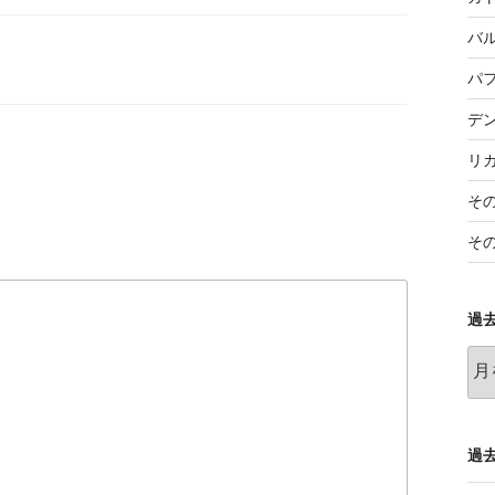
バ
パ
デ
リ
そ
そ
過
過
去
の
記
事
過去