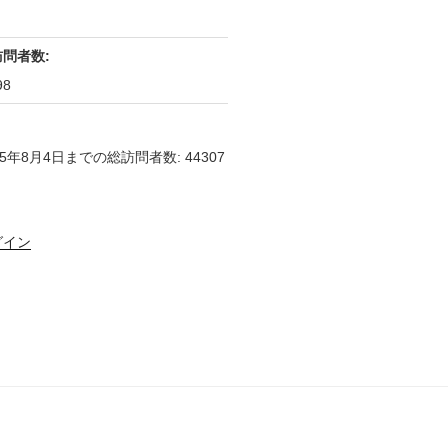
訪問者数:
98
25年8月4日までの総訪問者数: 44307
グイン