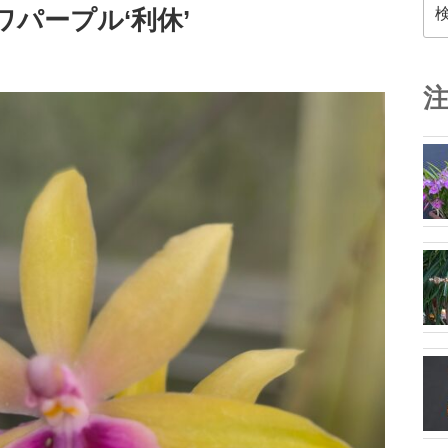
検
ビワパープル‘利休’
索: