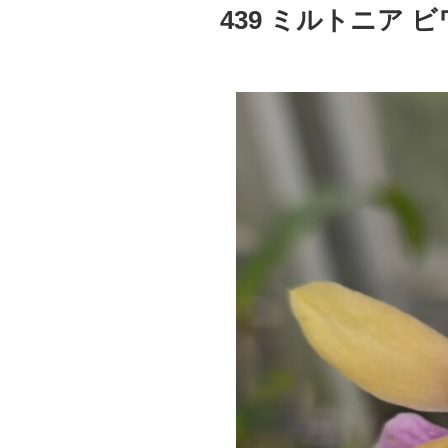
稿
439 ミルトニア 
日: