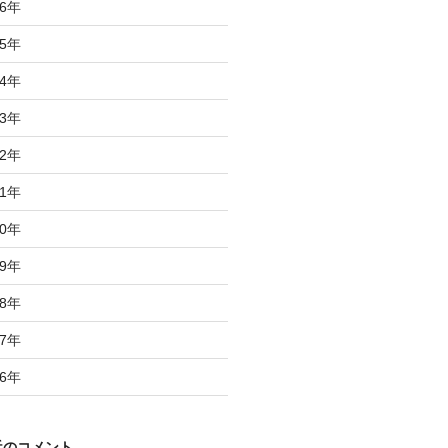
6
年
5
年
4
年
3
年
2
年
1
年
0
年
9
年
8
年
7
年
6
年
近のコメント