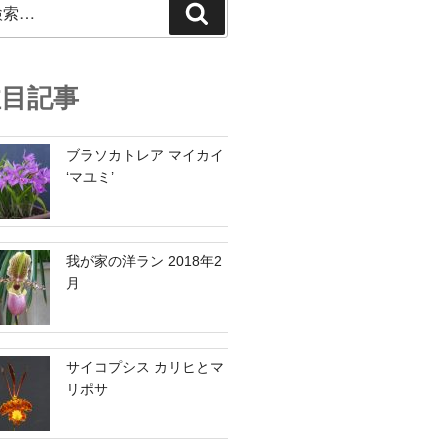
検
索
注目記事
ブラソカトレア マイカイ
‘マユミ’
我が家の洋ラン 2018年2
月
サイコプシス カリヒとマ
リポサ