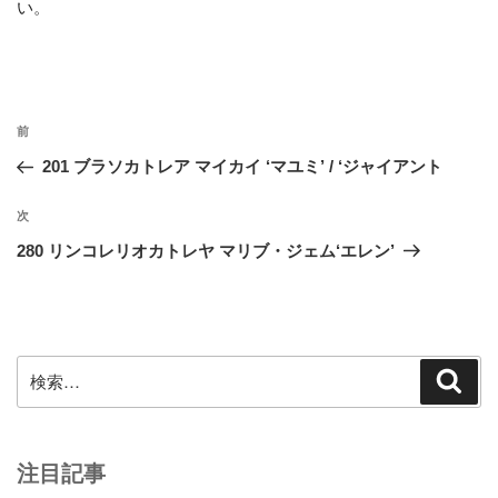
い
。
投
前
前
稿
の
201 ブラソカトレア マイカイ ‘マユミ’ / ‘ジャイアント
ナ
投
ビ
稿
次
次
ゲ
の
280 リンコレリオカトレヤ マリブ・ジェム‘エレン’
投
ー
稿
シ
ョ
ン
検
検
索
索:
注目記事