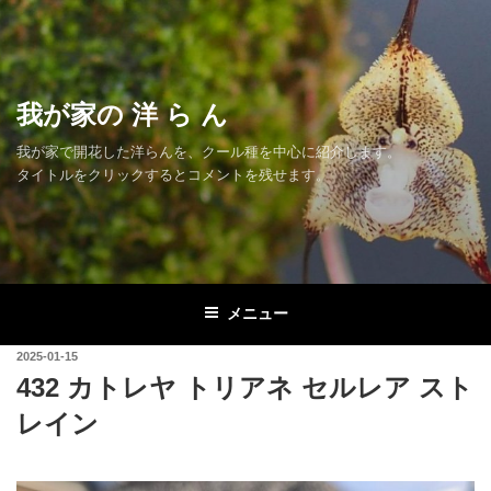
コ
ン
テ
ン
我が家の 洋 ら ん
ツ
へ
我が家で開花した洋らんを、クール種を中心に紹介します。
ス
タイトルをクリックするとコメントを残せます。
キ
ッ
プ
メニュー
投
2025-01-15
稿
432 カトレヤ トリアネ セルレア スト
日:
レイン