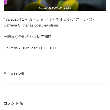
C. trianae coerulea strain
432 2025年1月 カトレヤ トリアネ セルレア ストレイン
Cattleya C. trianae coerulea strain
一味違う色彩のセルレア期待
‘La Perla x ‘Turquesa’ FCC/CCO
カ
カトレア類
テ
ゴ
リ
ー
コメント
※