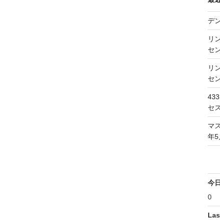
投
稿
デ
リン
セン
リン
セン
43
セス
マス
年5
今
0
Las