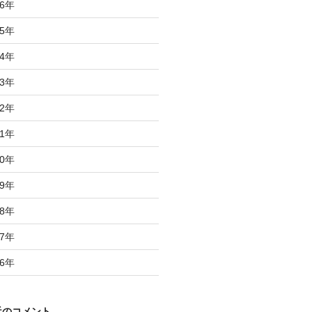
6
年
5
年
4
年
3
年
2
年
1
年
0
年
9
年
8
年
7
年
6
年
近のコメント