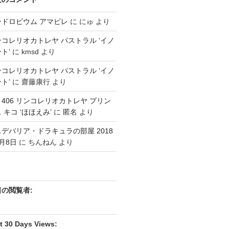
ンドロビウム アマビレ
に
にゅ
より
コレリオカトレヤ パストラル ‘イノ
ト’
に
kmsd
より
コレリオカトレヤ パストラル ‘イノ
ト’
に
齋藤康行
より
3 406 リンコレリオカトレヤ プリン
 キコ ‘ほほえみ’
に
匿名
より
デバリア・ドラキュラの部屋 2018
月8日
に
ちんねん
より
日の閲覧者:
t 30 Days Views: