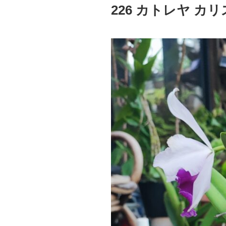
稿
226 カトレヤ カ
日: