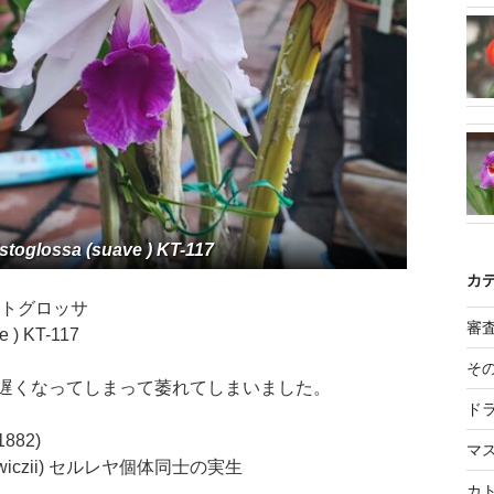
istoglossa (suave ) KT-117
カ
リストグロッサ
審
ve ) KT-117
そ
遅くなってしまって萎れてしまいました。
ド
(1882)
マ
warscewiczii) セルレヤ個体同士の実生
カ