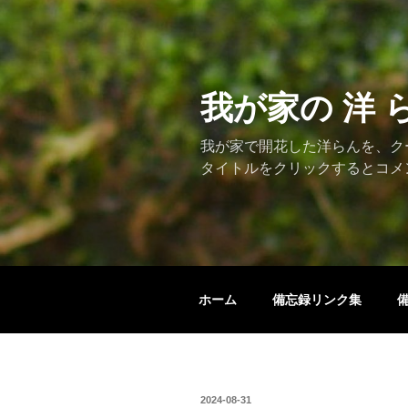
コ
ン
テ
ン
ツ
我が家の 洋 
へ
ス
我が家で開花した洋らんを、ク
キ
タイトルをクリックするとコメ
ッ
プ
ホーム
備忘録リンク集
投
2024-08-31