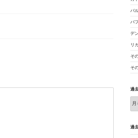
バ
パ
デ
リ
そ
そ
過
過
去
の
記
事
過去