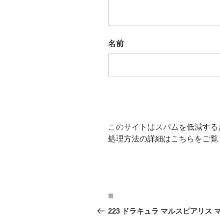
名前
このサイトはスパムを低減するため
処理方法の詳細はこちらをご覧
投
前
前
稿
の
223 ドラキュラ マルスピアリス 