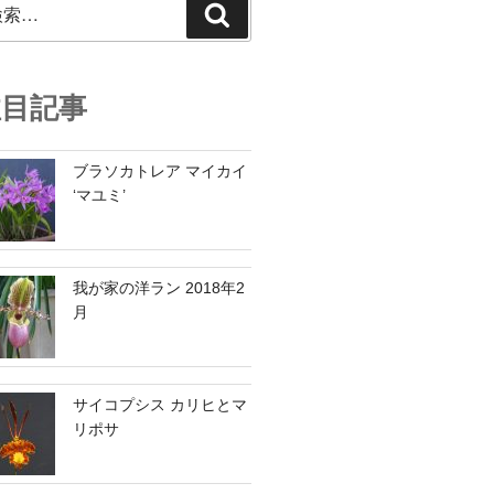
検
索
注目記事
ブラソカトレア マイカイ
‘マユミ’
我が家の洋ラン 2018年2
月
サイコプシス カリヒとマ
リポサ