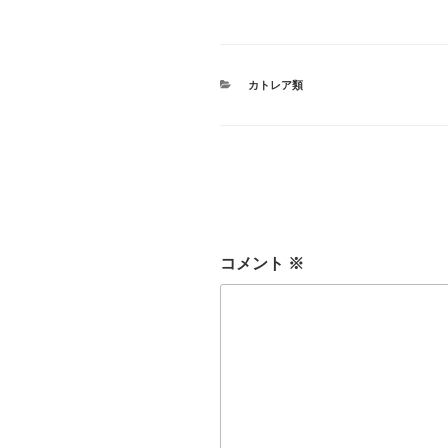
カ
カトレア類
テ
ゴ
リ
ー
コメント
※