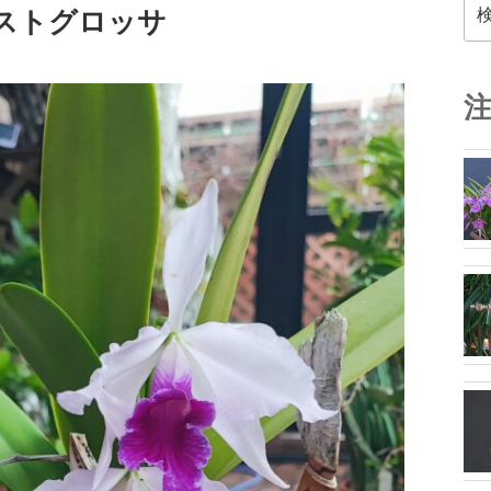
検
リストグロッサ
索: