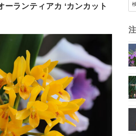
検
 オーランティアカ ‘カンカット
索: