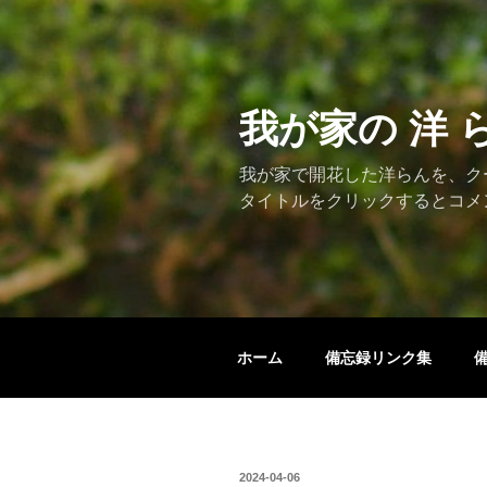
コ
ン
テ
ン
ツ
我が家の 洋 
へ
ス
我が家で開花した洋らんを、ク
キ
タイトルをクリックするとコメ
ッ
プ
ホーム
備忘録リンク集
投
2024-04-06