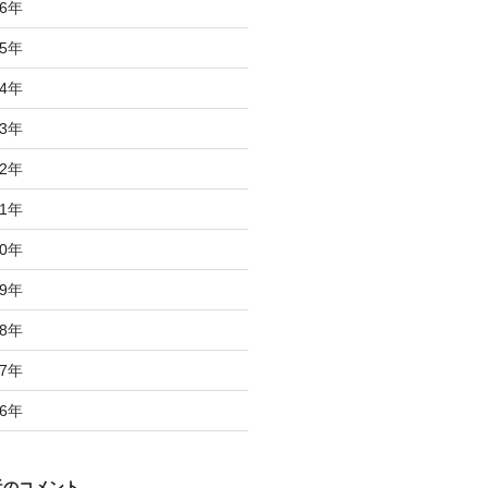
6
年
5
年
4
年
3
年
2
年
1
年
0
年
9
年
8
年
7
年
6
年
近のコメント