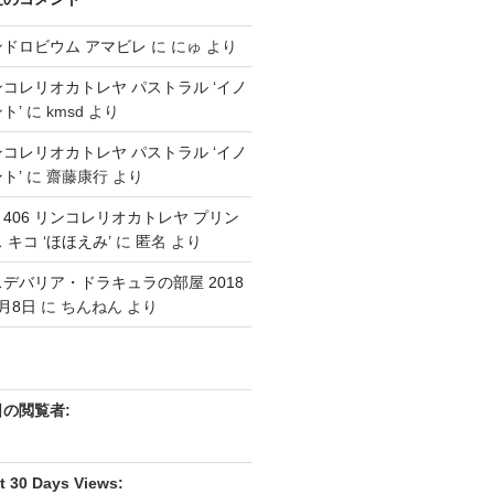
ンドロビウム アマビレ
に
にゅ
より
コレリオカトレヤ パストラル ‘イノ
ト’
に
kmsd
より
コレリオカトレヤ パストラル ‘イノ
ト’
に
齋藤康行
より
3 406 リンコレリオカトレヤ プリン
 キコ ‘ほほえみ’
に
匿名
より
デバリア・ドラキュラの部屋 2018
月8日
に
ちんねん
より
日の閲覧者:
t 30 Days Views: