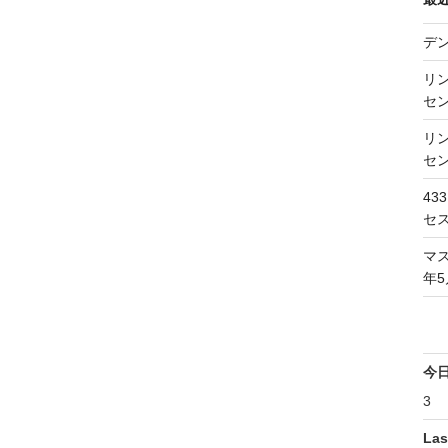
デ
リン
セン
リン
セン
43
セス
マス
年5
今
3
Las