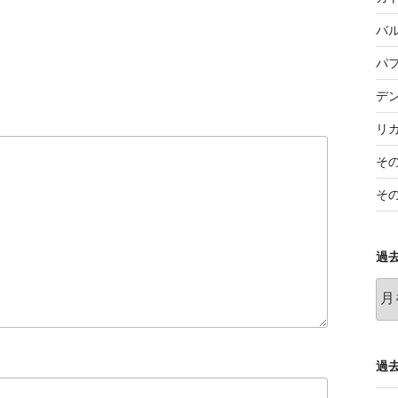
バ
パ
デ
リ
そ
そ
過
過
去
の
記
事
過去