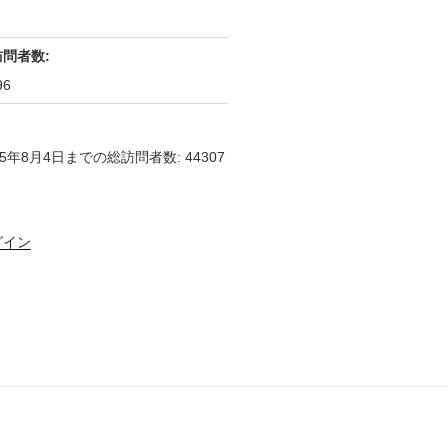
訪問者数:
96
25年8月4日までの総訪問者数: 44307
グイン