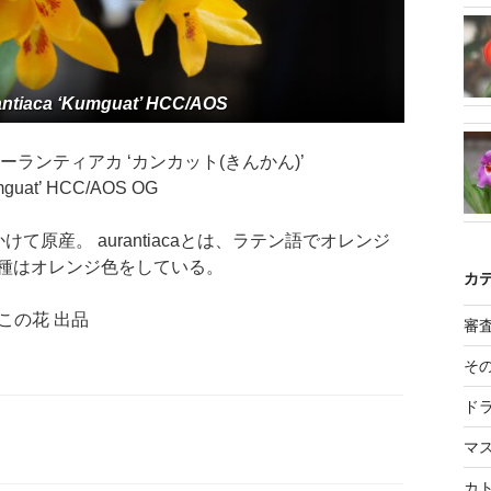
antiaca ‘Kumguat’ HCC/AOS
 オーランティアカ ‘カンカット(きんかん)’
Kumguat’ HCC/AOS OG
て原産。 aurantiacaとは、ラテン語でオレンジ
種はオレンジ色をしている。
カ
やこの花 出品
審
そ
ド
マ
カ