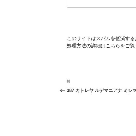
このサイトはスパムを低減するため
処理方法の詳細はこちらをご覧
投
前
前
稿
の
387 カトレヤ ルデマニアナ ミシ
投
ナ
稿
ビ
ゲ
ー