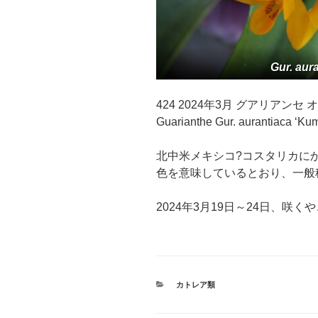
Gur. aur
424 2024年3月 グアリアンセ
Guarianthe Gur. aurantiaca ‘
北中米メキシコ?コスタリカにかけ
色を意味しているとおり、一般
2024年3月19日～24日、咲く
カ
カトレア類
テ
ゴ