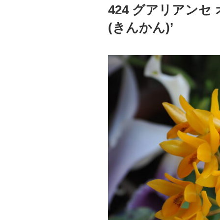
稿
424 グアリアンセ
日:
(きんかん)’