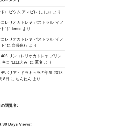
ンドロビウム アマビレ
に
にゅ
より
コレリオカトレヤ パストラル ‘イノ
ト’
に
kmsd
より
コレリオカトレヤ パストラル ‘イノ
ト’
に
齋藤康行
より
3 406 リンコレリオカトレヤ プリン
 キコ ‘ほほえみ’
に
匿名
より
デバリア・ドラキュラの部屋 2018
月8日
に
ちんねん
より
日の閲覧者:
t 30 Days Views: