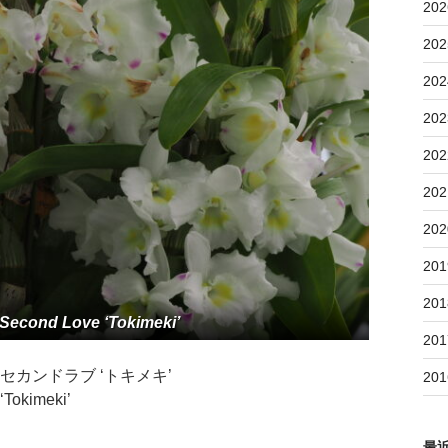
202
202
202
202
202
202
202
201
201
 Second Love ‘Tokimeki’
201
ム セカンドラブ ‘トキメキ’
201
‘Tokimeki’
最