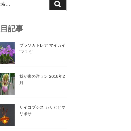
検
索
注目記事
ブラソカトレア マイカイ
‘マユミ’
我が家の洋ラン 2018年2
月
サイコプシス カリヒとマ
リポサ