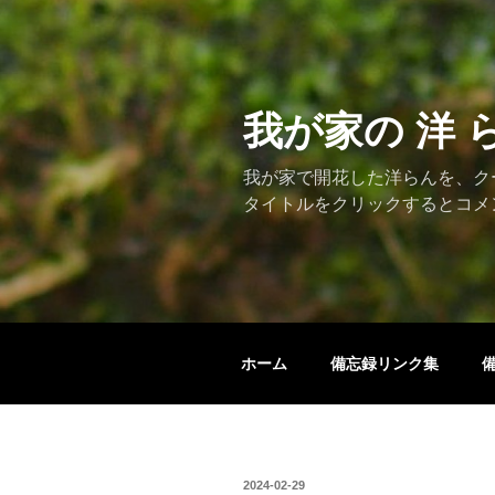
コ
ン
テ
ン
ツ
我が家の 洋 
へ
ス
我が家で開花した洋らんを、ク
キ
タイトルをクリックするとコメ
ッ
プ
ホーム
備忘録リンク集
投
2024-02-29