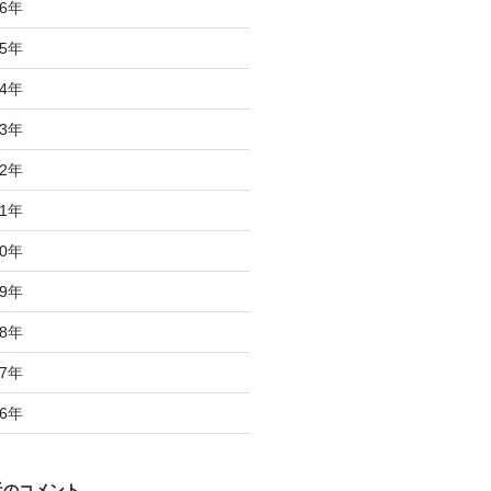
6
年
5
年
4
年
3
年
2
年
1
年
0
年
9
年
8
年
7
年
6
年
近のコメント