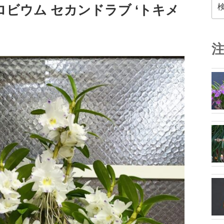
検
デンドロビウム セカンドラブ ‘トキメ
索: