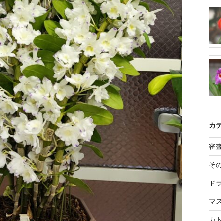
カ
審
そ
ド
マ
カ