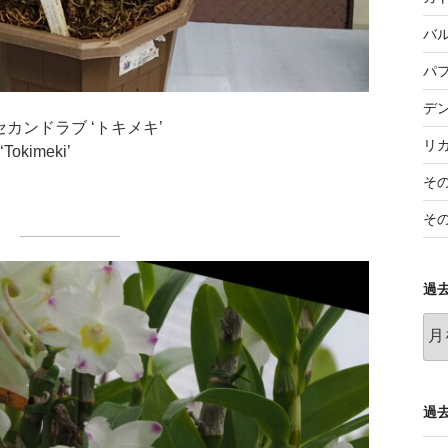
バ
パ
デ
 セカンドラブ ‘トキメキ’
リ
‘Tokimeki’
そ
そ
過
過
去
の
記
事
過去