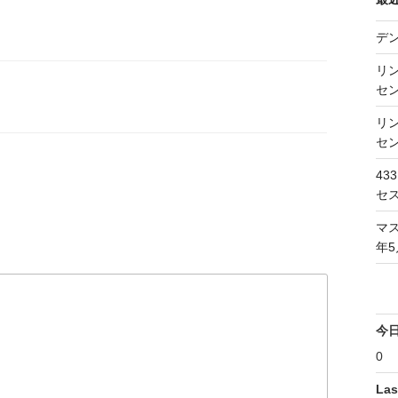
デ
リン
セン
リン
セン
43
セス
マス
年5
今
0
Las