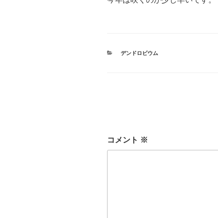
カ
デンドロビウム
テ
ゴ
リ
ー
コメント
※