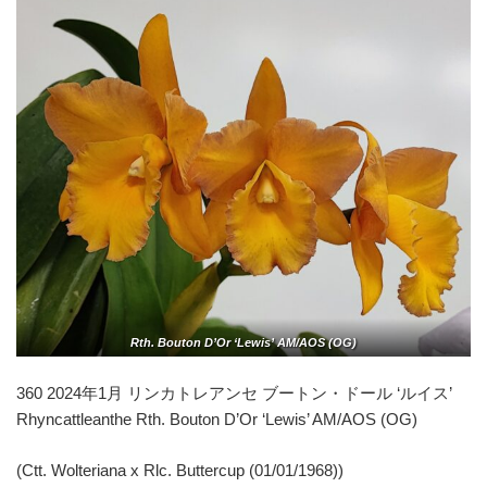
Rth. Bouton D’Or ‘Lewis’ AM/AOS (OG)
360 2024年1月 リンカトレアンセ ブートン・ドール ‘ルイス’
Rhyncattleanthe Rth. Bouton D’Or ‘Lewis’ AM/AOS (OG)
(Ctt. Wolteriana x Rlc. Buttercup (01/01/1968))