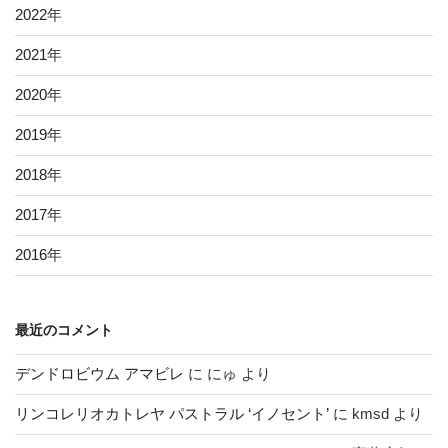
2022
年
2021
年
2020
年
2019
年
2018
年
2017
年
2016
年
最近のコメント
デンドロビウム アマビレ
に
にゅ
より
リンコレリオカトレヤ パストラル ‘イノセント’
に
kmsd
より