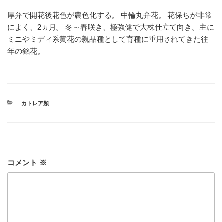
厚弁で開花後花色が農色化する。 中輪丸弁花。 花保ちが非常
によく、2ヵ月。 冬～春咲き、極強健で大株仕立て向き。主に
ミニやミディ系黄花の親品種として育種に重用されてきた往
年の銘花。
カ
カトレア類
テ
ゴ
リ
ー
コメント
※