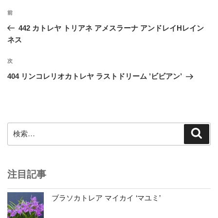
投
前
前
稿
の
442 カトレヤ トリアネ アメスラーナ アンドレイHレイン
ナ
投
ネス
ビ
稿
ゲ
次
次
の
ー
404 リンコレリオカトレヤ ラストドリーム ’ビビアン’
投
シ
稿
ョ
ン
検
検
索
索:
注目記事
ブラソカトレア マイカイ ‘マユミ’