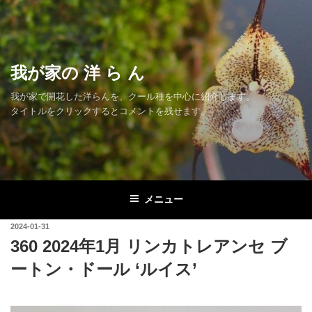
コ
ン
テ
ン
我が家の 洋 ら ん
ツ
へ
我が家で開花した洋らんを、クール種を中心に紹介します。
ス
タイトルをクリックするとコメントを残せます。
キ
ッ
プ
メニュー
投
2024-01-31
稿
360 2024年1月 リンカトレアンセ ブ
日:
ートン・ドール ‘ルイス’