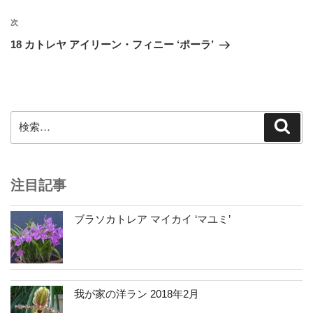
ナ
投
ビ
稿
次
次
ゲ
の
18 カトレヤ アイリーン・フィニー ‘ポーラ’
投
ー
稿
シ
ョ
ン
検
検
索
索:
注目記事
ブラソカトレア マイカイ ‘マユミ’
我が家の洋ラン 2018年2月