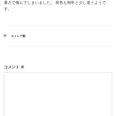
暑さで傷んでしまいました。 発色も例年と少し違うようで
す。
カ
カトレア類
テ
ゴ
リ
ー
コメント
※