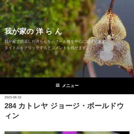
コ
ン
テ
ン
我が家の 洋 ら ん
ツ
へ
我が家で開花した洋らんを、クール種を中心に紹介します。
ス
タイトルをクリックするとコメントを残せます。
キ
ッ
プ
メニュー
投
2023-08-10
稿
284 カトレヤ ジョージ・ボールドウ
日:
ィン