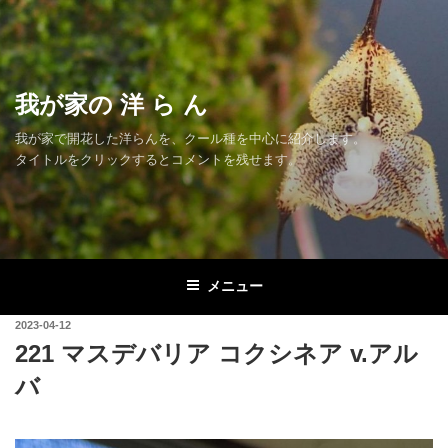
コ
ン
テ
ン
我が家の 洋 ら ん
ツ
へ
我が家で開花した洋らんを、クール種を中心に紹介します。
ス
タイトルをクリックするとコメントを残せます。
キ
ッ
プ
メニュー
投
2023-04-12
稿
221 マスデバリア コクシネア v.アル
日:
バ