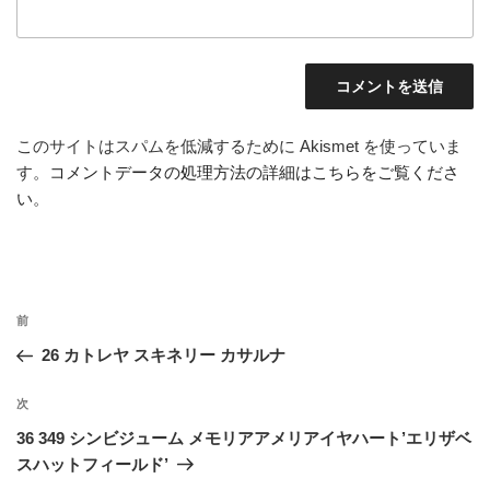
このサイトはスパムを低減するために Akismet を使っていま
す。
コメントデータの処理方法の詳細はこちらをご覧くださ
い
。
投
前
前
稿
の
26 カトレヤ スキネリー カサルナ
ナ
投
ビ
稿
次
次
ゲ
の
36 349 シンビジューム メモリアアメリアイヤハート’エリザベ
投
ー
スハットフィールド’
稿