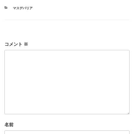
カ
マスデバリア
テ
ゴ
リ
ー
コメント
※
名前