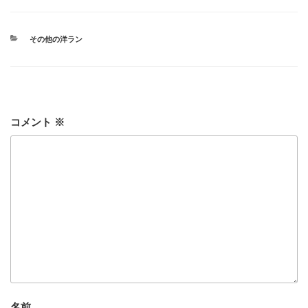
カ
その他の洋ラン
テ
ゴ
リ
ー
コメント
※
名前