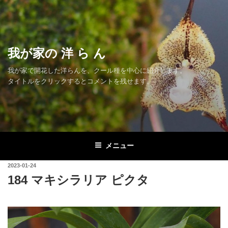
コ
ン
テ
ン
我が家の 洋 ら ん
ツ
へ
我が家で開花した洋らんを、クール種を中心に紹介します。
ス
タイトルをクリックするとコメントを残せます。
キ
ッ
プ
メニュー
投
2023-01-24
稿
184 マキシラリア ピクタ
日: