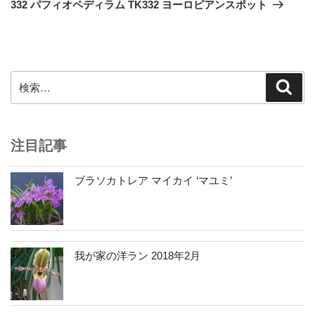
の
ー
332 パフィオペディラム TK332 ヨーロピアンスポット
投
シ
稿
ョ
ン
検
検
索
索:
注目記事
ブラソカトレア マイカイ ‘マユミ’
我が家の洋ラン 2018年2月