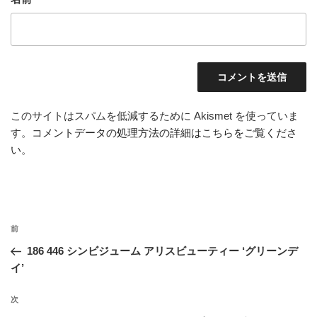
このサイトはスパムを低減するために Akismet を使っていま
す。
コメントデータの処理方法の詳細はこちらをご覧くださ
い
。
投
前
前
稿
の
186 446 シンビジューム アリスビューティー ‘グリーンデ
ナ
投
イ’
ビ
稿
ゲ
次
次