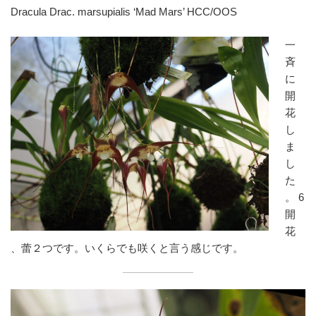
Dracula Drac. marsupialis ‘Mad Mars’ HCC/OOS
一
斉
に
開
花
し
ま
し
た
。 6
開
花
、蕾２つです。いくらでも咲くと言う感じです。