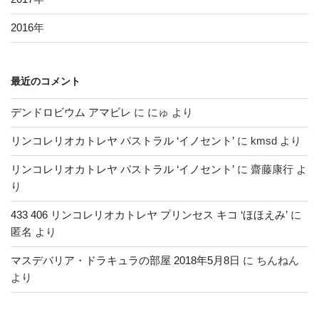
2016
年
最近のコメント
デンドロビウム アマビレ
に
にゅ
より
リンコレリオカトレヤ パストラル ‘イノセント’
に
kmsd
より
リンコレリオカトレヤ パストラル ‘イノセント’
に
齋藤康行
よ
り
433 406 リンコレリオカトレヤ プリンセス キコ ‘ほほえみ’
に
匿名
より
マスデバリア・ドラキュラの部屋 2018年5月8日
に
ちんねん
より