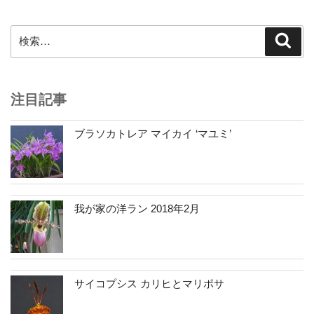
ョ
ン
検
検
索
索:
注目記事
ブラソカトレア マイカイ ‘マユミ’
我が家の洋ラン 2018年2月
サイコプシス カリヒとマリポサ