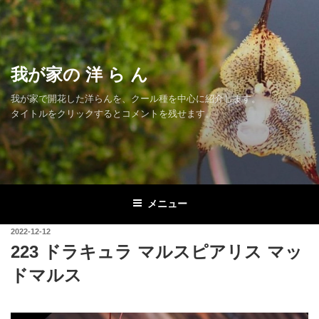
コ
ン
テ
ン
我が家の 洋 ら ん
ツ
へ
我が家で開花した洋らんを、クール種を中心に紹介します。
ス
タイトルをクリックするとコメントを残せます。
キ
ッ
プ
メニュー
投
2022-12-12
稿
223 ドラキュラ マルスピアリス マッ
日:
ドマルス