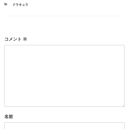
カ
ドラキュラ
テ
ゴ
リ
ー
コメント
※
名前