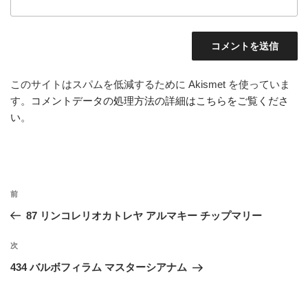
このサイトはスパムを低減するために Akismet を使っていま
す。
コメントデータの処理方法の詳細はこちらをご覧くださ
い
。
投
前
前
稿
の
87 リンコレリオカトレヤ アルマキー チップマリー
ナ
投
ビ
稿
次
次
ゲ
の
434 バルボフィラム マスターシアナム
投
ー
稿
シ