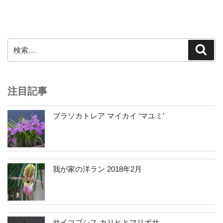
投
ー
稿
シ
ョ
ン
検
検
索
索:
注目記事
ブラソカトレア マイカイ ‘マユミ’
我が家の洋ラン 2018年2月
サイコプシス カリヒとマリポサ