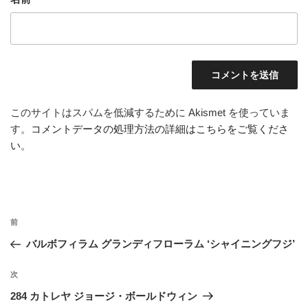
このサイトはスパムを低減するために Akismet を使っていま
す。
コメントデータの処理方法の詳細はこちらをご覧くださ
い
。
投
前
前
稿
の
バルボフィラム グランディフローラム ‘シャイニングフジ’
ナ
投
ビ
稿
次
次
ゲ
の
284 カトレヤ ジョージ・ボールドウィン