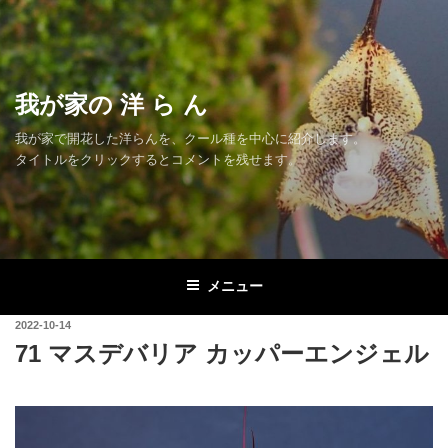
コ
ン
テ
ン
我が家の 洋 ら ん
ツ
へ
我が家で開花した洋らんを、クール種を中心に紹介します。
ス
タイトルをクリックするとコメントを残せます。
キ
ッ
プ
メニュー
投
2022-10-14
稿
71 マスデバリア カッパーエンジェル
日: