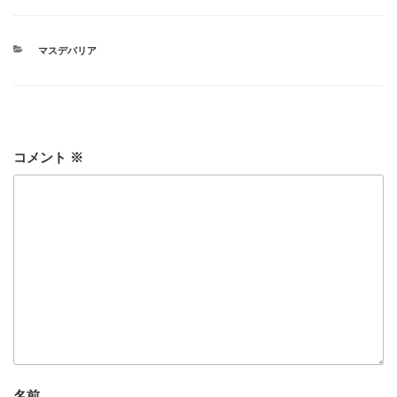
カ
マスデバリア
テ
ゴ
リ
ー
コメント
※
名前