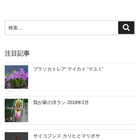
稿
シ
ョ
ン
検
検
索
索:
注目記事
ブラソカトレア マイカイ ‘マユミ’
我が家の洋ラン 2018年2月
サイコプシス カリヒとマリポサ