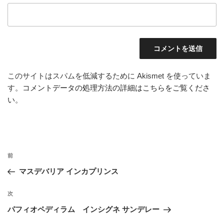
このサイトはスパムを低減するために Akismet を使っていま
す。
コメントデータの処理方法の詳細はこちらをご覧くださ
い
。
投
前
前
稿
の
マスデバリア インカプリンス
ナ
投
ビ
稿
次
次
ゲ
の
パフィオペディラム インシグネ サンデレー
投
ー