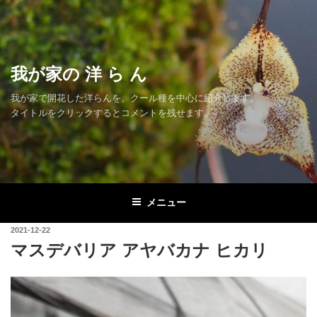
コ
ン
テ
ン
我が家の 洋 ら ん
ツ
へ
我が家で開花した洋らんを、クール種を中心に紹介します。
ス
タイトルをクリックするとコメントを残せます。
キ
ッ
プ
メニュー
投
2021-12-22
稿
マスデバリア アヤバカナ ヒカリ
日: