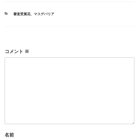
カ
審査受賞花
、
マスデバリア
テ
ゴ
リ
ー
コメント
※
名前