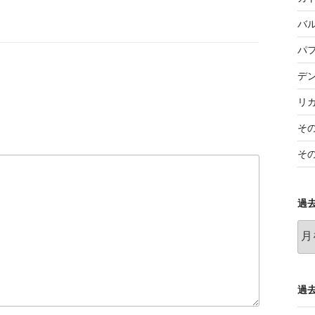
バ
パ
デ
リ
そ
そ
過
過
去
の
記
事
過去