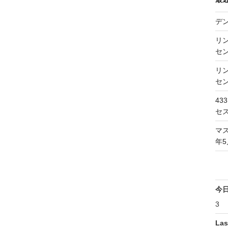
デ
リン
セン
リン
セン
43
セス
マス
年5
今
3
Las