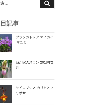
検
索
注目記事
ブラソカトレア マイカイ
‘マユミ’
我が家の洋ラン 2018年2
月
サイコプシス カリヒとマ
リポサ