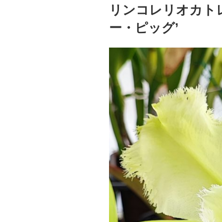
稿
リンコレリオカトレ
日:
ー・ピッグ’