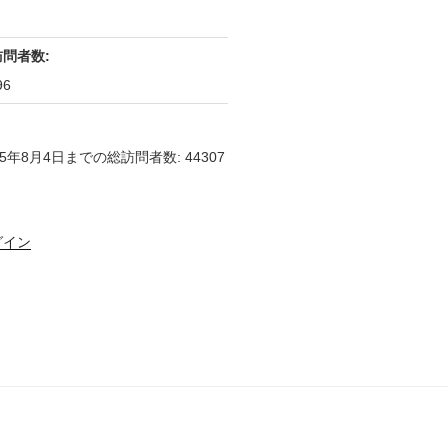
訪問者数:
96
25年8月4日までの総訪問者数: 44307
グイン