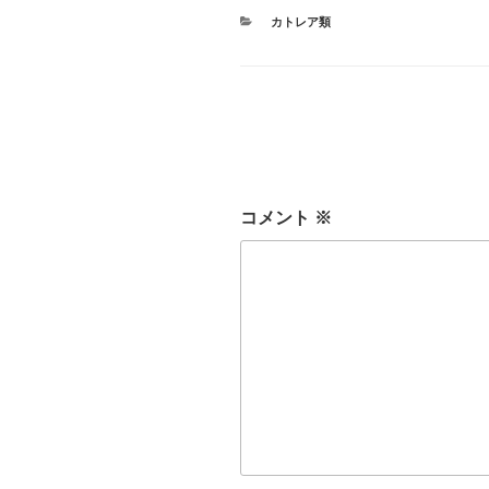
カ
カトレア類
テ
ゴ
リ
ー
コメント
※