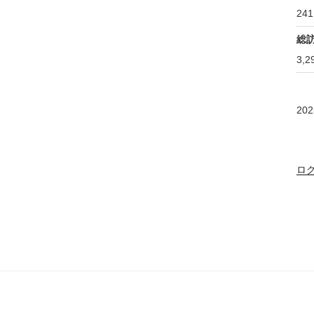
241
総
3,2
20
ロ