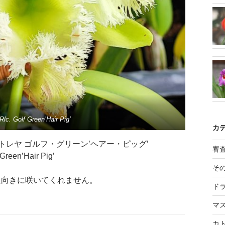
Rlc. Golf Green’Hair Pig’
カ
オカトレヤ ゴルフ・グリーン’ヘアー・ピッグ’
審
 Green’Hair Pig’
そ
た向きに咲いてくれません。
ド
マ
カ