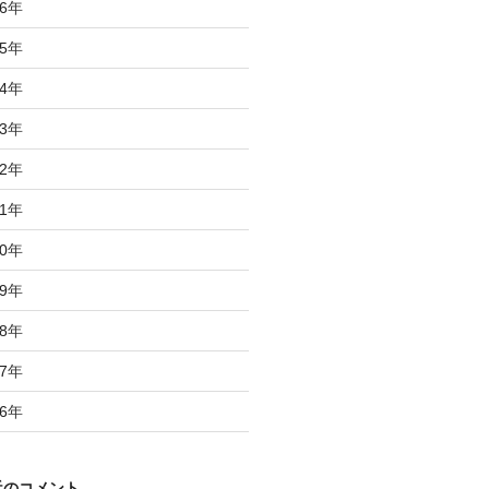
6
年
5
年
4
年
3
年
2
年
1
年
0
年
9
年
8
年
7
年
6
年
近のコメント