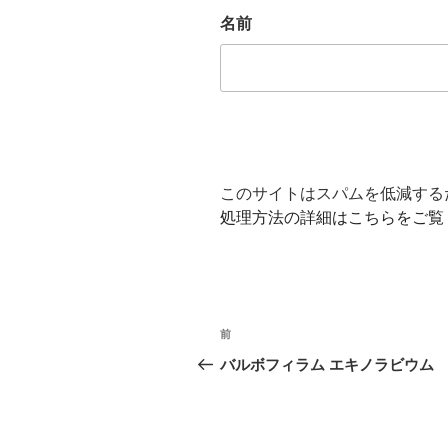
名前
このサイトはスパムを低減するため
処理方法の詳細はこちらをご覧
投
前
前
稿
の
バルボフィラム エキノラビウム
投
ナ
稿
ビ