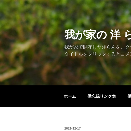
コ
ン
テ
ン
ツ
我が家の 洋 
へ
ス
我が家で開花した洋らんを、ク
キ
タイトルをクリックするとコメ
ッ
プ
ホーム
備忘録リンク集
投
2021-12-17