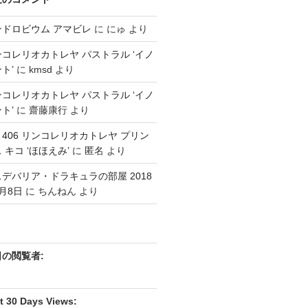
ンドロビウム アマビレ
に
にゅ
より
コレリオカトレヤ パストラル ‘イノ
ト’
に
kmsd
より
コレリオカトレヤ パストラル ‘イノ
ト’
に
齋藤康行
より
3 406 リンコレリオカトレヤ プリン
 キコ ‘ほほえみ’
に
匿名
より
デバリア・ドラキュラの部屋 2018
月8日
に
ちんねん
より
日の閲覧者:
t 30 Days Views: