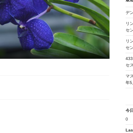
デ
リン
セン
リン
セン
43
セス
マス
年5
今
0
Las