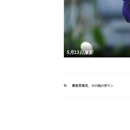
5月13日撮影
カ
審査受賞花
、
その他の洋ラン
テ
ゴ
リ
ー