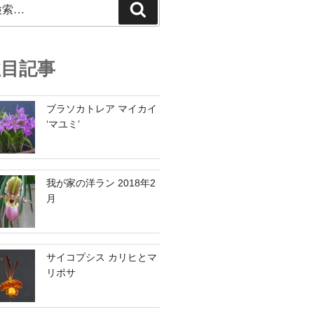
検
索
注目記事
ブラソカトレア マイカイ
‘マユミ’
我が家の洋ラン 2018年2
月
サイコプシス カリヒとマ
リポサ