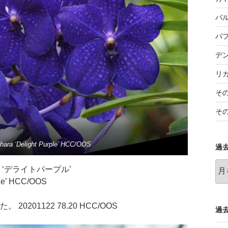
バ
パ
デ
リ
そ
そ
hara ‘Delight Purple’ HCC/OOS
過
過
ラ ‘デライトパープル’
去
ple’ HCC/OOS
の
記
0201122 78.20 HCC/OOS
事
過去