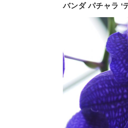
稿
バンダ パチャラ ‘
日: