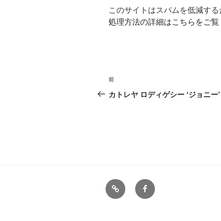
このサイトはスパムを低減するため
処理方法の詳細はこちらをご覧
投
前
前
稿
の
カトレヤ ロディゲシー ‘ジョニー’
投
ナ
稿
ビ
ゲ
ー
シ
備
FB
ョ
忘
録
ン