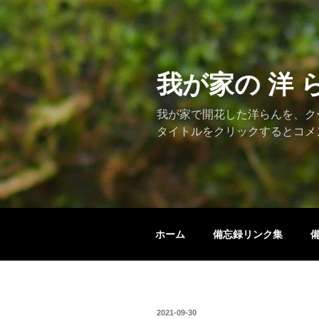
コ
ン
テ
ン
ツ
我が家の 洋 
へ
ス
我が家で開花した洋らんを、ク
キ
タイトルをクリックするとコメ
ッ
プ
ホーム
備忘録リンク集
投
2021-09-30