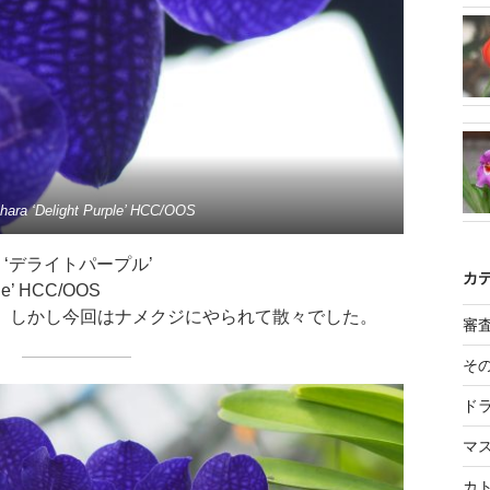
hara ‘Delight Purple’ HCC/OOS
ラ ‘デライトパープル’
カ
ple’ HCC/OOS
。 しかし今回はナメクジにやられて散々でした。
審
そ
ド
マ
カ