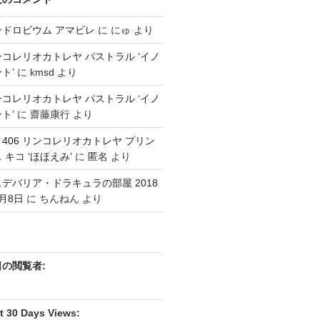
ンドロビウム アマビレ
に
にゅ
より
コレリオカトレヤ パストラル ‘イノ
ト’
に
kmsd
より
コレリオカトレヤ パストラル ‘イノ
ト’
に
齋藤康行
より
3 406 リンコレリオカトレヤ プリン
 キコ ‘ほほえみ’
に
匿名
より
デバリア・ドラキュラの部屋 2018
月8日
に
ちんねん
より
日の閲覧者:
t 30 Days Views: