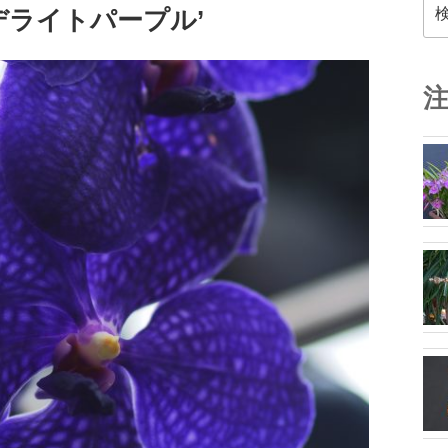
検
デライトパープル’
索: