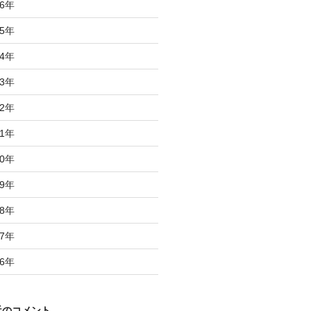
6
年
5
年
4
年
3
年
2
年
1
年
0
年
9
年
8
年
7
年
6
年
近のコメント