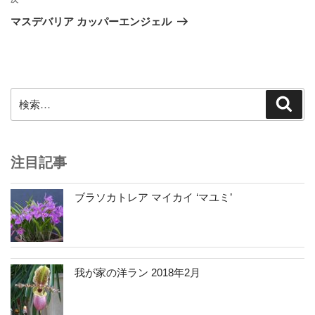
次
ゲ
の
マスデバリア カッパーエンジェル
投
ー
稿
シ
ョ
ン
検
検
索
索:
注目記事
ブラソカトレア マイカイ ‘マユミ’
我が家の洋ラン 2018年2月