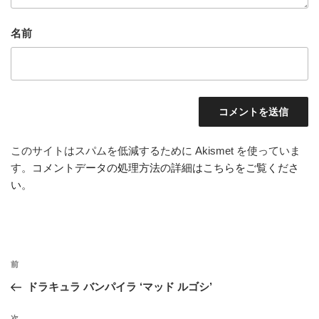
名前
このサイトはスパムを低減するために Akismet を使っていま
す。
コメントデータの処理方法の詳細はこちらをご覧くださ
い
。
投
前
前
稿
の
ドラキュラ バンパイラ ‘マッド ルゴシ’
ナ
投
ビ
稿
次