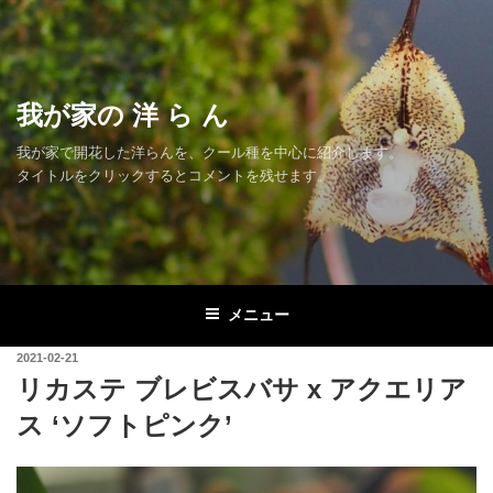
コ
ン
テ
ン
我が家の 洋 ら ん
ツ
へ
我が家で開花した洋らんを、クール種を中心に紹介します。
ス
タイトルをクリックするとコメントを残せます。
キ
ッ
プ
メニュー
投
2021-02-21
稿
リカステ ブレビスバサ x アクエリア
日:
ス ‘ソフトピンク’