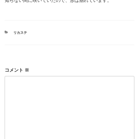
知らない間に咲いていたので、形は崩れています。
カ
リカステ
テ
ゴ
リ
ー
コメント
※