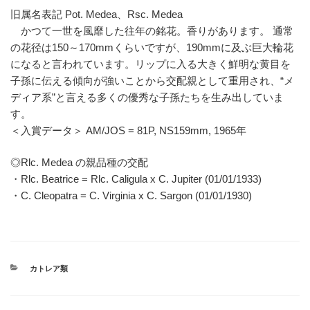
旧属名表記 Pot. Medea、Rsc. Medea
かつて一世を風靡した往年の銘花。香りがあります。 通常
の花径は150～170mmくらいですが、190mmに及ぶ巨大輪花
になると言われています。リップに入る大きく鮮明な黄目を
子孫に伝える傾向が強いことから交配親として重用され、“メ
ディア系”と言える多くの優秀な子孫たちを生み出していま
す。
＜入賞データ＞ AM/JOS = 81P, NS159mm, 1965年
◎Rlc. Medea の親品種の交配
・Rlc. Beatrice = Rlc. Caligula x C. Jupiter (01/01/1933)
・C. Cleopatra = C. Virginia x C. Sargon (01/01/1930)
カ
カトレア類
テ
ゴ
リ