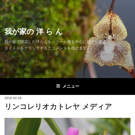
コ
ン
テ
ン
我が家の 洋 ら ん
ツ
へ
我が家で開花した洋らんを、クール種を中心に紹介します。
ス
タイトルをクリックするとコメントを残せます。
キ
ッ
プ
メニュー
投
2019-10-18
稿
リンコレリオカトレヤ メディア
日: