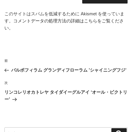
このサイトはスパムを低減するために Akismet を使っていま
す。
コメントデータの処理方法の詳細はこちらをご覧くださ
い
。
投
前
前
稿
の
バルボフィラム グランディフローラム ’シャイニングフジ’
ナ
投
ビ
稿
次
次
ゲ
の
リンコレリオカトレヤ タイダイーグルアイ ‘オール・ビクトリ
投
ー
ー’
稿
シ
ョ
ン
検