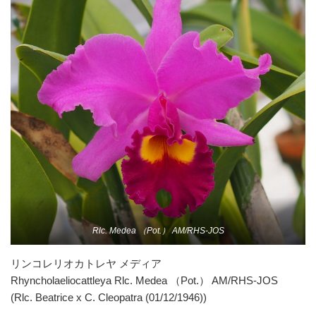
Rlc. Medea （Pot.） AM/RHS-JOS
リンコレリオカトレヤ メディア
Rhyncholaeliocattleya Rlc. Medea （Pot.） AM/RHS-JOS
(Rlc. Beatrice x C. Cleopatra (01/12/1946))