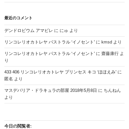
最近のコメント
デンドロビウム アマビレ
に
にゅ
より
リンコレリオカトレヤ パストラル ‘イノセント’
に
kmsd
より
リンコレリオカトレヤ パストラル ‘イノセント’
に
齋藤康行
よ
り
433 406 リンコレリオカトレヤ プリンセス キコ ‘ほほえみ’
に
匿名
より
マスデバリア・ドラキュラの部屋 2018年5月8日
に
ちんねん
より
今日の閲覧者: