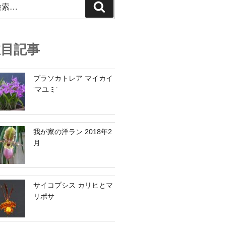
検
索
注目記事
ブラソカトレア マイカイ
‘マユミ’
我が家の洋ラン 2018年2
月
サイコプシス カリヒとマ
リポサ