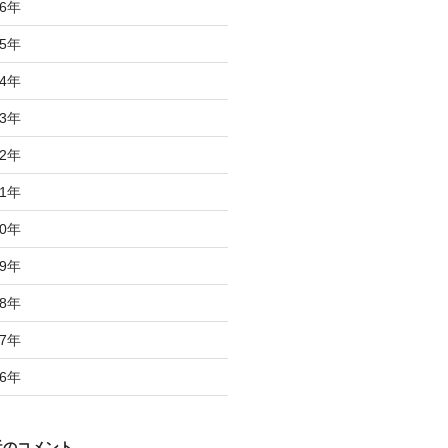
6
年
5
年
4
年
3
年
2
年
1
年
0
年
9
年
8
年
7
年
6
年
近のコメント