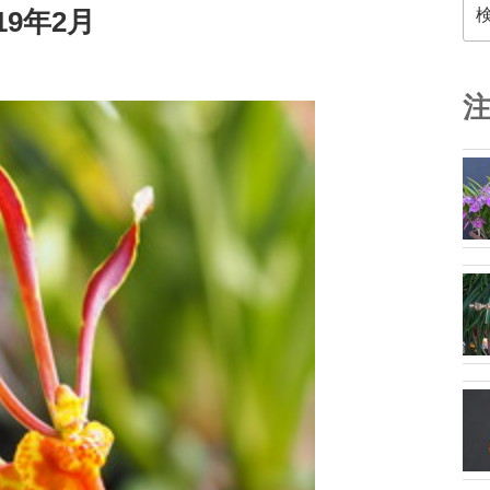
検
19年2月
索: