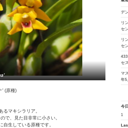
デ
リン
セン
リン
セン
43
セス
マス
na’
年5
 (原種)
今
あるマキシラリア。
1
位なので、見た目非常に小さい。
に自生している原種です。
Las