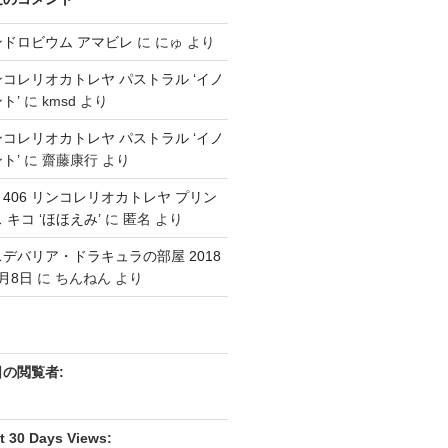
ンドロビウム アマビレ
に
にゅ
より
コレリオカトレヤ パストラル ‘イノ
ト’
に
kmsd
より
コレリオカトレヤ パストラル ‘イノ
ト’
に
齋藤康行
より
3 406 リンコレリオカトレヤ プリン
 キコ ‘ほほえみ’
に
匿名
より
デバリア・ドラキュラの部屋 2018
月8日
に
ちんねん
より
日の閲覧者:
t 30 Days Views: