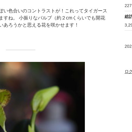
227
ぽい色合いのコントラストが！これってタイガース
総
ますね。 小振りなバルブ（約２cmくらいでも開花
いあろうかと思える花を咲かせます！
3,2
20
ロ