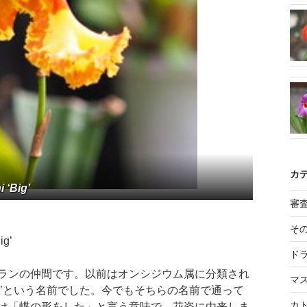
カ
 ‘Big’
審
そ
ig’
ド
ランの仲間です。以前はオンシジウム属に分類され
マ
オ’という名前でした。今でもそちらの名前で通って
カ
は「蝶の形をした」と言う意味で、花姿に由来しま