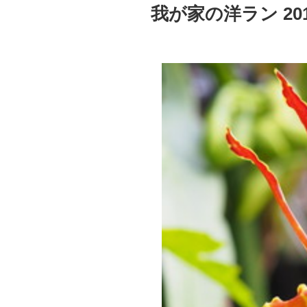
稿
我が家の洋ラン 20
日: