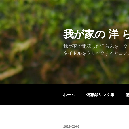
コ
ン
テ
ン
ツ
我が家の 洋 
へ
ス
我が家で開花した洋らんを、ク
キ
タイトルをクリックするとコメ
ッ
プ
ホーム
備忘録リンク集
投
2019-02-01