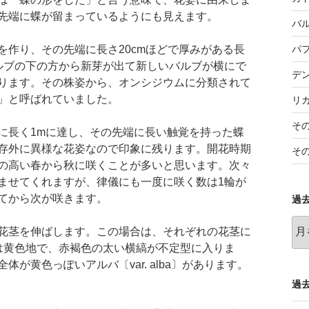
先端に蝶が留まっているようにも見えます。
バ
パ
を作り、その先端に長さ20cmほどで厚みがある長
ルブの下の方から新芽が出て新しいバルブが横にで
デ
ります。その株姿から、オンシジウムに分類されて
」と呼ばれていました。
リ
そ
に長く1mに達し、その先端に長い触覚を持った蝶
存外に異様な花姿なので印象に残ります。開花時期
そ
の高い春から秋に咲くことが多いと思います。次々
ませてくれますが、律儀にも一度に咲く数は1輪が
てから次が咲きます。
過
過
花茎を伸ばします。この場合は、それぞれの花茎に
去
は黄色地で、赤褐色の太い横縞が不定型に入りま
の
が黄色っぽいアルバ〔var. alba〕があります。
記
事
過去