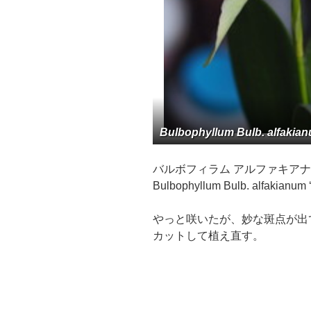
Bulbophyllum Bulb. alfakian
バルボフィラム アルファキアナム
Bulbophyllum Bulb. alfakianum 
やっと咲いたが、妙な斑点が出
カットして植え直す。